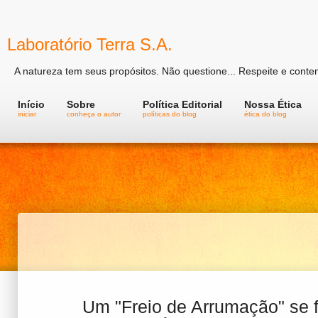
Laboratório Terra S.A.
A natureza tem seus propósitos. Não questione... Respeite e conte
Início
Sobre
Política Editorial
Nossa Ética
iniciar
conheça o autor
políticas do blog
ética do blog
Um "Freio de Arrumação" se f