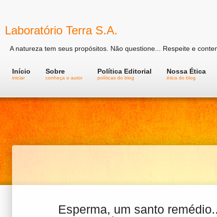
Laboratório Terra S.A.
A natureza tem seus propósitos. Não questione... Respeite e conte
Início
Sobre
Política Editorial
Nossa Ética
iniciar
conheça o autor
políticas do blog
ética do blog
Esperma, um santo remédio..