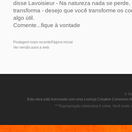
disse Lavoisieur - Na natureza nada se perde, 
transforma - desejo que você transforme os c
algo útil.
Comente...fique à vontade
Postagem mais recente
Página inicial
Ver versão para a web
© So
Esta obra está licenciada com uma Licença Creative Commons Att
***Expropriação intelectual é crime. Você pode u