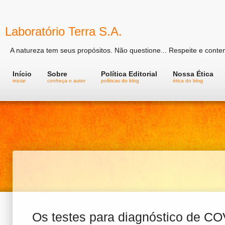
Laboratório Terra S.A.
A natureza tem seus propósitos. Não questione... Respeite e conte
Início
Sobre
Política Editorial
Nossa Ética
iniciar
conheça o autor
políticas do blog
ética do blog
Os testes para diagnóstico de C