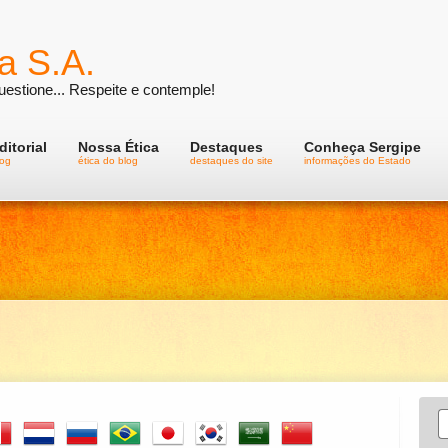
a S.A.
estione... Respeite e contemple!
ditorial
Nossa Ética
Destaques
Conheça Sergipe
log
ética do blog
destaques do site
informações do Estado