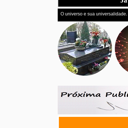
Já
equilíbrio
O universo e sua universalidade.
|
ameaça