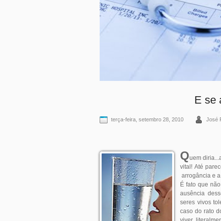
E se 
terça-feira, setembro 28, 2010
José 
Q
uem diria..
vital! Até par
arrogância e a
É fato que não
ausência dess
seres vivos to
caso do rato 
viver literal