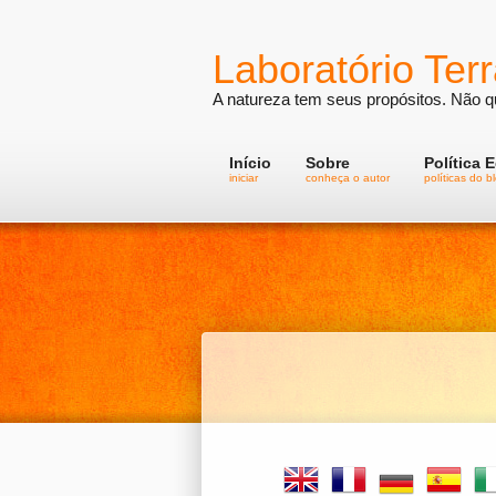
Laboratório Terr
A natureza tem seus propósitos. Não qu
Início
Sobre
Política E
iniciar
conheça o autor
políticas do b