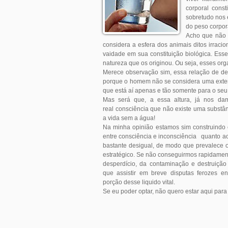
corporal cons
sobretudo nos 
do peso corpor
Acho que não 
considera a esfera dos animais ditos irracio
vaidade em sua constituição biológica. Es
natureza que os originou. Ou seja, esses or
Merece observação sim, essa relação de d
porque o homem não se considera uma extens
que está aí apenas e tão somente para o seu 
Mas será que, a essa altura, já nos da
real consciência que não existe uma substâ
a vida sem a água!
Na minha opinião estamos sim construindo 
entre consciência e inconsciência quanto ao
bastante desigual, de modo que prevalece 
estratégico. Se não conseguirmos rapidament
desperdício, da contaminação e destruiçã
que assistir em breve disputas ferozes 
porção desse liquido vital.
Se eu poder optar, não quero estar aqui para a