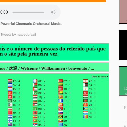
owerful Cinematic Orchestral Music.
Tweets by natgeobrasil
aís e o número de pessoas do referido país que
m o site pela primeira vez.
S
Bienvenue / 欢迎 / Welcome / Willkommen / benvenuto / ...
D