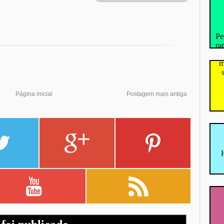
Pe
ra
m
Página inicial
Postagem mais antiga