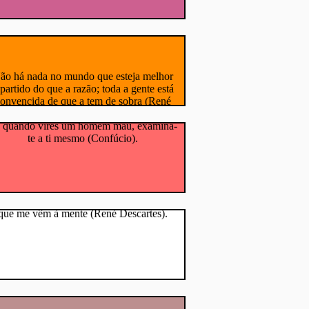
Pensem o que quiserem de ti; faz aquilo
que te parece justo (Pitágoras).
tema
A dependência humana de água é vital e sem floresta 
ão há nada no mundo que esteja melhor
epartido do que a razão; toda a gente está
ando vires um homem bom, tenta imitá-
onvencida de que a tem de sobra (René
; quando vires um homem mau, examina-
Descartes).
te a ti mesmo (Confúcio).
unca confio nos primeiros pensamentos
que me vêm à mente (René Descartes).