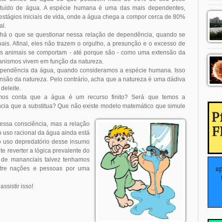
tituído de água. A espécie humana é uma das mais dependentes,
estágios iniciais de vida, onde a água chega a compor cerca de 80%
al.
há o que se questionar nessa relação de dependência, quando se
nais. Afinal, eles não trazem o orgulho, a presunção e o excesso de
ses animais se comportam - até porque são - como uma extensão da
ganismos vivem em função da natureza.
ependência da água, quando consideramos a espécie humana. Isso
ão da natureza. Pelo contrário, acha que a natureza é uma dádiva
deleite.
mos conta que a água é um recurso finito? Será que temos a
ncia que a substitua? Que não existe modelo matemático que simule
essa consciência, mas a relação
 uso racional da água ainda está
N
o uso depredatório desse insumo
e reverter a lógica prevalente do
a
o de mananciais talvez tenhamos
entre nações e pessoas por uma
ssistir isso!