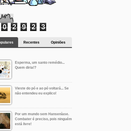
0
2
9
2
3
opulares
Recentes
Opiniões
Esperma, um santo remédio...
Quem diria!?
Vieste do pó e ao pó voltará... Se
não entendeu eu explico!
Por um mundo sem Hanseníase.
Combater é preciso, pois ninguém
está livre!