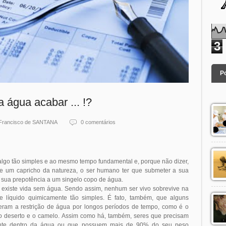
3
P
a água acabar ... !?
Francisco de SANTANA
0 comentários
.algo tão simples e ao mesmo tempo fundamental e, porque não dizer,
ece um capricho da natureza, o ser humano ter que submeter a sua
 sua prepotência a um singelo copo de água.
 existe vida sem água. Sendo assim, nenhum ser vivo sobrevive na
e líquido quimicamente tão simples. É fato, também, que alguns
leram a restrição de água por longos períodos de tempo, como é o
do deserto e o camelo. Assim como há, também, seres que precisam
mente dentro da água ou que possuem mais de 90% do seu peso