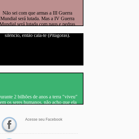
Não sei com que armas a III Guerra
Mundial será lutada. Mas a IV Guerra
Mundial será lutada com paus e pedras
(Albert Einstein).
e o que tens a dizer não é melhor que o
silêncio, então cala-te (Pitágoras).
urante 2 bilhões de anos a terra "viveu"
sem os seres humanos, não acho que ela
precise de nós (Charles Darwin).
Acesse seu Facebook
Facebook >>>