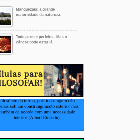
Manguezais: a grande
maternidade da natureza.
Tudo parece perfeito... Mas o
câncer pode estar lá.
ão creio na liberdade humana, no sentido
filosófico do termo, pois todos agem não
penas sob um constrangimento exterior mas
também de acordo com uma necessidade
interior (Albert Einstein).